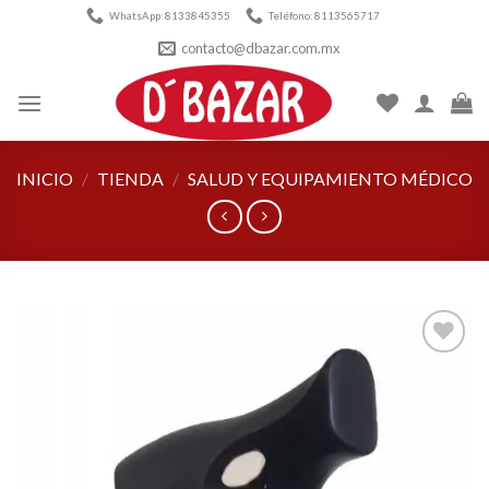
Skip
WhatsApp: 8133845355
Teléfono: 8113565717
to
contacto@dbazar.com.mx
content
INICIO
/
TIENDA
/
SALUD Y EQUIPAMIENTO MÉDICO
Añadir
a la
lista de
deseos