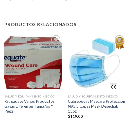
PRODUCTOS RELACIONADOS
Añadir
Añadir
a la
a la
lista de
lista de
deseos
deseos
SALUD Y EQUIPAMIENTO MÉDICO
SALUD Y EQUIPAMIENTO MÉDICO
Kit Equate Varios Productos
Cubrebocas Mascara Proteccion
Gasas Diferentes Tama?os Y
N95 3 Capas Mask Desechab
Pieza
15pz
$
119.00