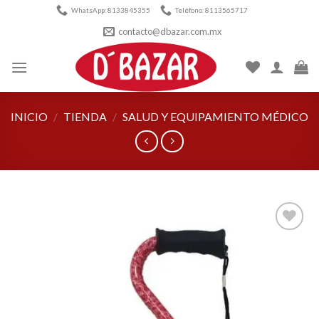
Skip
WhatsApp: 8133845355
Teléfono: 8113565717
to
contacto@dbazar.com.mx
content
INICIO
/
TIENDA
/
SALUD Y EQUIPAMIENTO MÉDICO
Añadir
a la
lista de
deseos