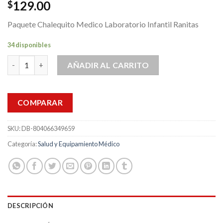
129.00
$
Paquete Chalequito Medico Laboratorio Infantil Ranitas
34 disponibles
Bata Mandil Chaleco Escolar Infantil Ranitas Desechable cantid
AÑADIR AL CARRITO
COMPARAR
SKU:
DB-804066349659
Categoría:
Salud y Equipamiento Médico
DESCRIPCIÓN