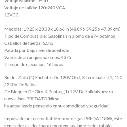
Voltaje Máximo: 3500
Voltaje de salida: 120/240 VCA,
12VCC
Medidas: 19.25 x 23.33 x 18.66 in (48.89 x 59.25 x 47.39 cm)
Tipo de Combustible: Gasolina sin plomo de 87+ octanos
Caballos de fuerza: 6.5hp
Parada por bajo nivel de aceite: Si
Vatios de arranque máximos: 4375
Tiempo de ejecución: 16 horas
Ruido: 72db (4) Enchufes De 120V Gfci, 3 Terminales, (1) 120
/ 240V De Salida
De Bloqueo De Giro, 4 Puntas, (1) 12V Dc SalidaNuestra
nueva línea PREDATOR® se
ha actualizado pensando en su comodidad y seguridad.
Impulsado por un confiable motor de gas PREDATOR®, este
generador es ideal para emergencias, lugares de trabajo,