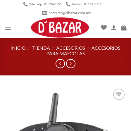
Skip
WhatsApp: 8133845355
Teléfono: 8113565717
to
contacto@dbazar.com.mx
content
INICIO
/
TIENDA
/
ACCESORIOS
/
ACCESORIOS
PARA MASCOTAS
Añadir
a la
lista de
deseos