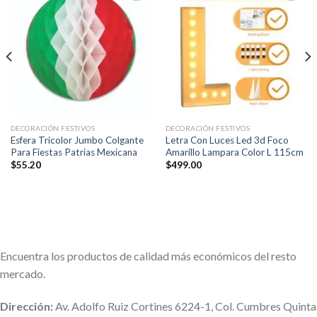
Añadir
Añadir
a la
a la
lista de
lista de
deseos
deseos
DECORACIÓN FESTIVOS
DECORACIÓN FESTIVOS
Esfera Tricolor Jumbo Colgante
Letra Con Luces Led 3d Foco
Para Fiestas Patrias Mexicana
Amarillo Lampara Color L 115cm
$
55.20
$
499.00
Encuentra los productos de calidad más económicos del resto
mercado.
Dirección:
Av. Adolfo Ruiz Cortines 6224-1, Col. Cumbres Quinta