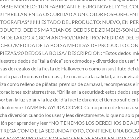
MBIE MODELO: 1UN FABRICANTE: EURO NOVELTY *EL COL
!!!!! *BRILLAN EN LA OSCURIDAD A UN COLOR FOSFORECE
TOGRAFIAS*!!!!!!! ESTADO DEL PRODUCTO: NUEVO, EN P
ODUCTO. DEDOS MARCIANOS, DEDOS DE ZOMBIES/SON LO
CM DE LARGO X 1.8CM ANCHO/DIAMETRO/ MEDIDAS DEL EM
CHO /MEDIDA DE LA BOLSA MEDIDAS DE PRODUCTO CON E
 PIEZAS/20 DEDOS LA BOLSA/ DESCRIPCION: *Estos dedos miden 3
uestros dedos de “talla única” son cómodos y divertidos de usar! 
sas de regalos de la fiesta de Halloween o como un sustituto del du
lícelo para bromas o bromas. ¡Te encantará la calidad, a tus invita
liza como relleno de piñatas, premios de carnaval, recompensas e i
oraciones extraterrestres. *Brilla en la oscuridad: estos dedos se
orban la luz solar y la luz del día fuerte durante el tiempo suficien
adualmente TAMBIEN AYUDA COMO: Como punto de lectura: será u
ha diversión cuando los uses y leas directamente, lo que no solo p
sión por aprender y leer *NO TENEMOS LOS DERECHOS DE 
TREGA COMO E LA SEGUNDA FOTO, CONTIENE UNA BOLSA C
RA MAYOR PROTECCION E HIGIENE, SE ENVIA EN UNA CAJ