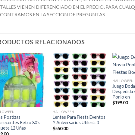
TALLES VIENEN DIFERENCIADO EN EL PRECIO, PARA CUA
CONTRAMOS EN LA SECCION DE PREGUNTAS.
RODUCTOS RELACIONADOS
Añadir
Añadir
+
a la
a la
lista de
lista de
HALLOWEEN
deseos
deseos
Juego Boda
Despedida s
Ponlo en
+
+
$
199.00
LLOWEEN
HALLOWEEN
s Postizas
Lentes Para Fiesta Eventos
orecentes Retro 80´s
Y Aniversarios Utileria 3
uete 12 Uñas
$
550.00
9.00