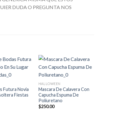
LQUIER DUDA O PREGUNTA NOS
Añadir
Añadir
+
a la
a la
lista de
lista de
HALLOWEEN
deseos
deseos
s Futura Novia
Mascara De Calavera Con
oltera Fiestas
Capucha Espuma De
Poliuretano
$
250.00