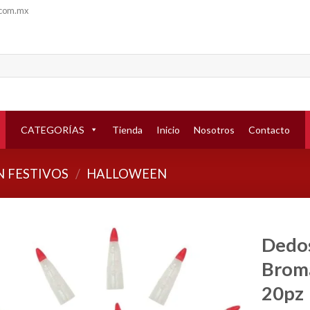
.com.mx
CATEGORÍAS
Tienda
Inicio
Nosotros
Contacto
 FESTIVOS
/
HALLOWEEN
Dedos
Broma
Añadir
a la
20pz
lista de
deseos