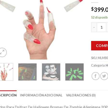
399.
$
52 disponib
Dedos Dsi
COMP
SKU:
MLM80
Categoría:
H
SCRIPCIÓN
INFORMACIÓN ADICIONAL
VALORACIONES (0)
dos Para Dsifraz De Hallowen Bromas De Zombie Alienigena 