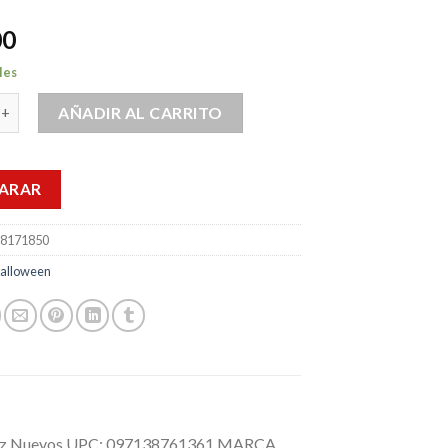
00
les
fraz De Halloween Bromas Zombie Alienigena 20pz cantidad
AÑADIR AL CARRITO
ARAR
8171850
alloween
20Pz Nuevos UPC: 097138761361 MARCA.