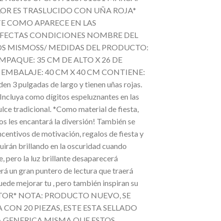
OR ES TRASLUCIDO CON UÑA ROJA*
NTE COMO APARECE EN LAS
ERFECTAS CONDICIONES NOMBRE DEL
S MISMOSS/ MEDIDAS DEL PRODUCTO:
PAQUE: 35 CM DE ALTO X 26 DE
MBALAJE: 40 CM X 40 CM CONTIENE:
 pulgadas de largo y tienen uñas rojas.
*Incluya como dígitos espeluznantes en las
lce tradicional. *Como material de fiesta,
dos les encantará la diversión! También se
ncentivos de motivación, regalos de fiesta y
guirán brillando en la oscuridad cuando
te, pero la luz brillante desaparecerá
n gran puntero de lectura que traerá
uede mejorar tu , pero también inspiran su
AUTOR* NOTA: PRODUCTO NUEVO, SE
ON 20 PIEZAS, ESTE ESTA SELLADO
A GENERICA MISMA QUE ESTOS