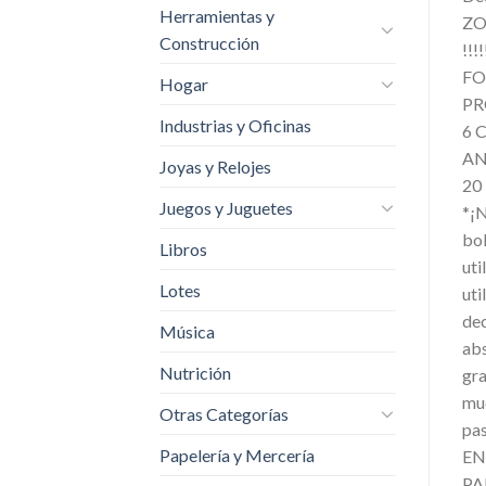
Herramientas y
ZO
Construcción
!!
FO
Hogar
PR
Industrias y Oficinas
6 
AN
Joyas y Relojes
20
Juegos y Juguetes
*¡N
bol
Libros
uti
Lotes
uti
dec
Música
abs
Nutrición
gr
muc
Otras Categorías
pa
Papelería y Mercería
EN
PA