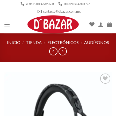
Skip
WhatsApp: 8133845355
Teléfono: 8113565717
to
contacto@dbazar.com.mx
content
INICIO
/
TIENDA
/
ELECTRÓNICOS
/
AUDÍFONOS
Añadir
a la
lista de
deseos