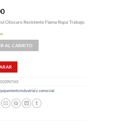
00
ul Obscuro Resistente Flama Ropa Trabajo
es
R AL CARRITO
ARAR
3332907541
quipamiento industrial y comercial