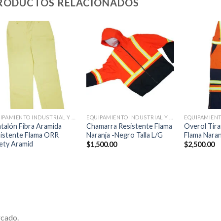
RODUCTOS RELACIONADOS
Añadir
Añadir
a la
a la
lista de
lista de
deseos
deseos
+
+
+
EQUIPAMIENTO INDUSTRIAL Y COMERCIAL
EQUIPAMIENTO INDUSTRIAL Y COMERCIAL
talón Fibra Aramida
Chamarra Resistente Flama
Overol Tira
istente Flama ORR
Naranja -Negro Talla L/G
Flama Naranj
ety Aramid
$
1,500.00
$
2,500.00
rcado.