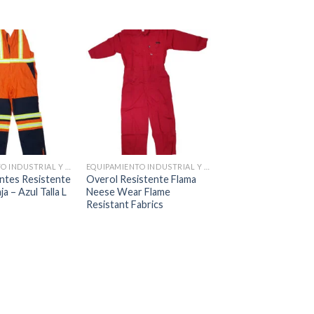
Añadir
Añadir
a la
a la
lista de
lista de
deseos
deseos
+
+
EQUIPAMIENTO INDUSTRIAL Y COMERCIAL
EQUIPAMIENTO INDUSTRIAL Y COMERCIAL
ntes Resistente
Overol Resistente Flama
Chamarra Ignifuga 
a – Azul Talla L
Neese Wear Flame
Bombero Resistent
Resistant Fabrics
Gris
$
8,200.00