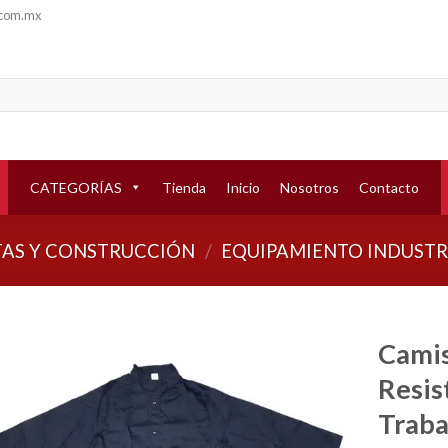
.com.mx
CATEGORÍAS
Tienda
Inicio
Nosotros
Contacto
AS Y CONSTRUCCIÓN
/
EQUIPAMIENTO INDUSTR
Camis
Resis
Añadir
a la
Traba
lista de
deseos