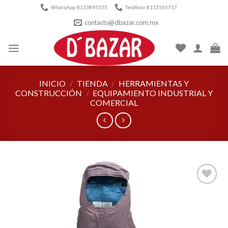
Skip
WhatsApp: 8133845355
Teléfono: 8113565717
to
contacto@dbazar.com.mx
content
INICIO
/
TIENDA
/
HERRAMIENTAS Y
CONSTRUCCIÓN
/
EQUIPAMIENTO INDUSTRIAL Y
COMERCIAL
Añadir
a la
lista de
deseos