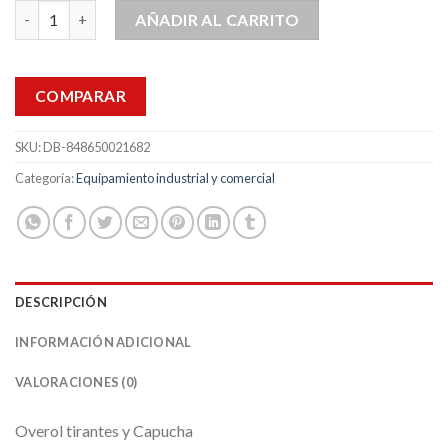
Overol y Capucha Salisbury Pro Wear Protec Arco Electrico can
AÑADIR AL CARRITO
COMPARAR
SKU:
DB-848650021682
Categoría:
Equipamiento industrial y comercial
DESCRIPCIÓN
INFORMACIÓN ADICIONAL
VALORACIONES (0)
Overol tirantes y Capucha