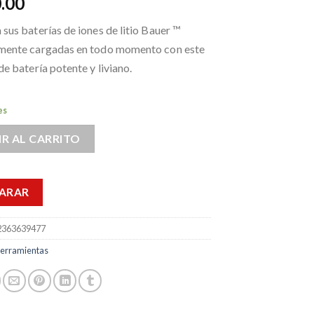
.00
us baterías de iones de litio Bauer ™
ente cargadas en todo momento con este
e batería potente y liviano.
es
R AL CARRITO
ARAR
2363639477
erramientas