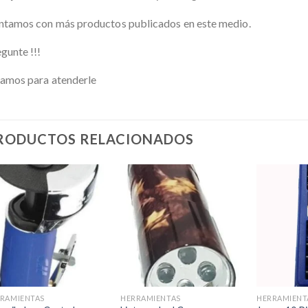
tamos con más productos publicados en este medio.
gunte !!!
amos para atenderle
RODUCTOS RELACIONADOS
Añadir
Añadir
a la
a la
lista de
lista de
deseos
deseos
+
+
+
RAMIENTAS
HERRAMIENTAS
HERRAMIENT