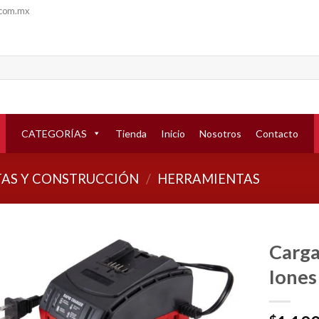
.com.mx
CATEGORÍAS
Tienda
Inicio
Nosotros
Contacto
AS Y CONSTRUCCIÓN
/
HERRAMIENTAS
Carga
Iones
Añadir
a la
lista de
deseos