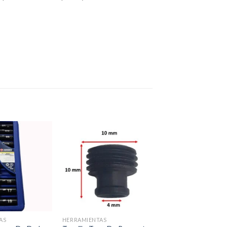
Añadir
Añadir
a la
a la
lista de
lista de
deseos
deseos
+
+
AS
HERRAMIENTAS
HERRAMIENTAS