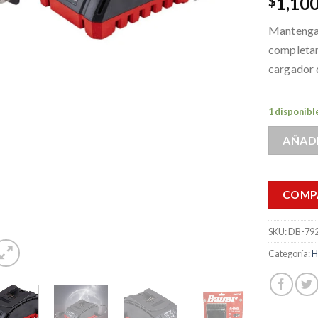
1,100
$
Mantenga s
completam
cargador d
1 disponibl
AÑADI
COMP
SKU:
DB-79
Categoría:
H