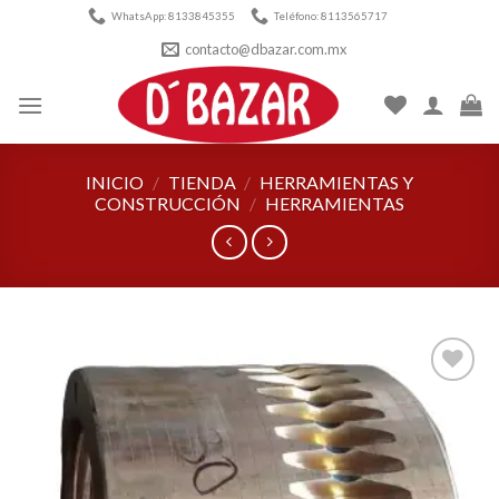
Skip
WhatsApp: 8133845355
Teléfono: 8113565717
to
contacto@dbazar.com.mx
content
INICIO
/
TIENDA
/
HERRAMIENTAS Y
CONSTRUCCIÓN
/
HERRAMIENTAS
Añadir
a la
lista de
deseos