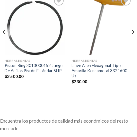
Añadir
Añadir
a la
a la
lista de
lista de
deseos
deseos
HERRAMIENTAS
HERRAMIENTAS
Piston Ring 3013000152 Juego
Llave Allen Hexagonal Tipo T
De Anillos Pistón Estándar 5HP
Amarilla Kennametal 3324600
Us
$
3,500.00
$
230.00
Encuentra los productos de calidad más económicos del resto
mercado.