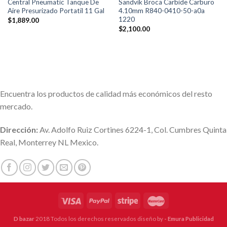
Central Pneumatic Tanque De
Sandvik Broca Carbide Carburo
Aire Presurizado Portatil 11 Gal
4.10mm R840-0410-50-a0a
1220
$
1,889.00
$
2,100.00
Encuentra los productos de calidad más económicos del resto
mercado.
Dirección:
Av. Adolfo Ruiz Cortines 6224-1, Col. Cumbres Quinta
Real, Monterrey NL Mexico.
D bazar
2018 Todos los derechos reservados diseño by
- Emura Publicidad