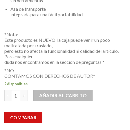
sin herramientas
Asa de transporte
integrada para una fácil portabilidad
*Nota:
Este producto es NUEVO, la caja puede venir un poco
maltratada por traslado,
pero esto no afecta la funcionalidad ni calidad del artículo.
Para cualquier
duda nos encontramos en la sección de preguntas *
*NO
CONTAMOS CON DERECHOS DE AUTOR*
2 disponibles
Ventilador Lasko Cool Colors Cuadrado Color Azul Mod B20308
AÑADIR AL CARRITO
COMPARAR