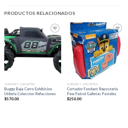
PRODUCTOS RELACIONADOS
Añadir
Añadir
a la
a la
lista de
lista de
deseos
deseos
JUEGOS Y JUGUETES
JUEGOS Y JUGUETES
Buggy Baja Carro Exhibicion
Cortador Fondant Reposteria
Utileria Coleccion Refacciones
Paw Patrol Galletas Pasteles
$
570.00
$
250.00