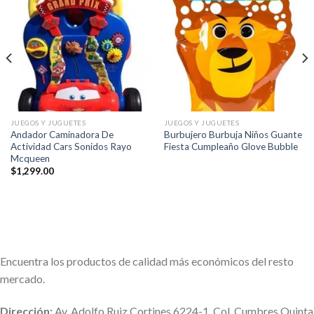
Añadir
Añadir
a la
a la
lista de
lista de
deseos
deseos
JUEGOS Y JUGUETES
JUEGOS Y JUGUETES
Andador Caminadora De
Burbujero Burbuja Niños Guante
Actividad Cars Sonidos Rayo
Fiesta Cumpleaño Glove Bubble
Mcqueen
$
1,299.00
Encuentra los productos de calidad más económicos del resto
mercado.
Dirección:
Av. Adolfo Ruiz Cortines 6224-1, Col. Cumbres Quinta