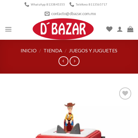
Skip
WhatsApp: 8133845355
Teléfono: 8113565717
to
contacto@dbazar.com.mx
content
INICIO
/
TIENDA
/
JUEGOS Y JUGUETES
Añadir
a la
lista de
deseos