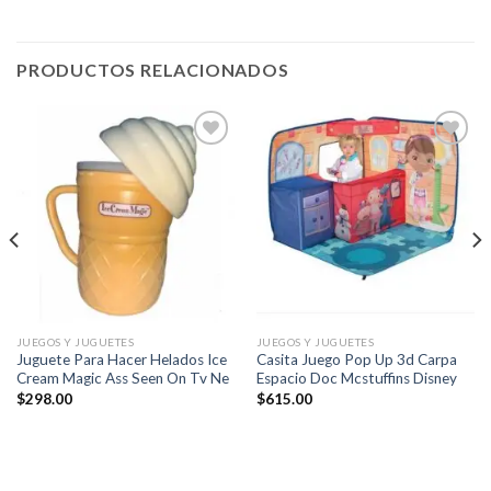
PRODUCTOS RELACIONADOS
Añadir
Añadir
a la
a la
lista de
lista de
deseos
deseos
JUEGOS Y JUGUETES
JUEGOS Y JUGUETES
Juguete Para Hacer Helados Ice
Casita Juego Pop Up 3d Carpa
Cream Magic Ass Seen On Tv Ne
Espacio Doc Mcstuffins Disney
$
298.00
$
615.00