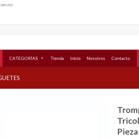
.com.mx
CATEGORÍAS
Tienda
Inicio
Nosotros
Contacto
GUETES
Tromp
Tricol
Añadir
a la
Pieza
lista de
deseos