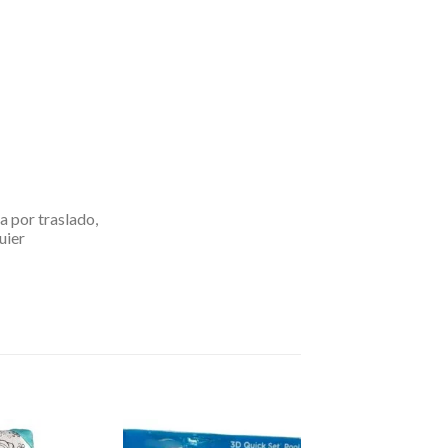
 por traslado,
uier