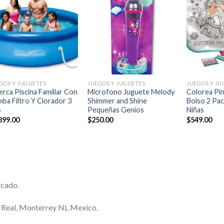
Añadir
Añadir
a la
a la
lista de
lista de
deseos
deseos
+
+
+
GOS Y JUGUETES
JUEGOS Y JUGUETES
JUEGOS Y JU
erca Piscina Familiar Con
Microfono Juguete Melody
Colorea Pi
ba Filtro Y Clorador 3
Shimmer and Shine
Bolso 2 Pa
s
Pequeñas Genios
Niñas
899.00
$
250.00
$
549.00
rcado.
a Real, Monterrey NL Mexico.