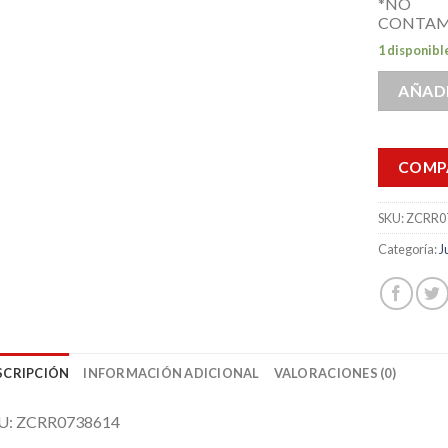
*NO
CONTAM
1 disponibl
AÑADI
COMP
SKU:
ZCRR0
Categoría:
J
SCRIPCIÓN
INFORMACIÓN ADICIONAL
VALORACIONES (0)
U: ZCRR0738614