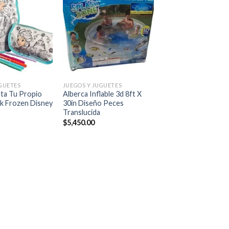
Añadir
Añadir
a la
a la
lista de
lista de
deseos
deseos
+
GUETES
JUEGOS Y JUGUETES
nta Tu Propio
Alberca Inflable 3d 8ft X
ck Frozen Disney
30in Diseño Peces
Translucida
$
5,450.00