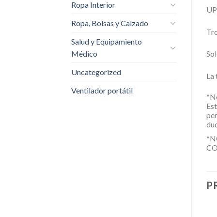
Ropa Interior
UP
Ropa, Bolsas y Calzado
Tro
Salud y Equipamiento
Médico
Sol
Uncategorized
La 
Ventilador portátil
*N
Est
per
dud
*N
CO
P