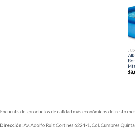
Añadir
Añadir
a la
a la
lista de
lista de
deseos
deseos
+
+
JUEGOS Y JUGUETES
JUEGOS Y JUGUETES
JUE
Montable Kiddieland Disney
Estuche Cars Colorear
Alb
Princess My First Activity
Pintar Mochila Escolar
Bom
RideOn
Niños Juguete
Mt
$
1,249.00
$
380.00
$
8,
Encuentra los productos de calidad más económicos del resto me
Dirección:
Av. Adolfo Ruiz Cortines 6224-1, Col. Cumbres Quint