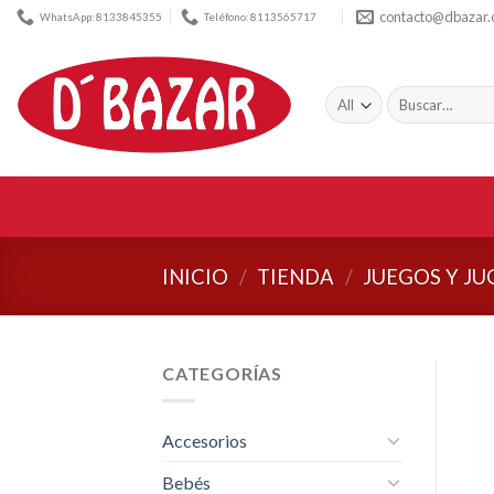
Skip
contacto@dbazar
WhatsApp: 8133845355
Teléfono: 8113565717
to
content
Buscar
por:
INICIO
/
TIENDA
/
JUEGOS Y JU
CATEGORÍAS
Accesorios
Bebés