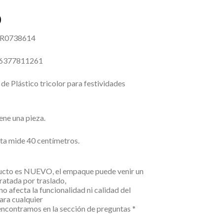
0
RR0738614
06377811261
e Plástico tricolor para festividades
ene una pieza.
ta mide 40 centímetros.
ucto es NUEVO, el empaque puede venir un
ratada por traslado,
no afecta la funcionalidad ni calidad del
Para cualquier
encontramos en la sección de preguntas *