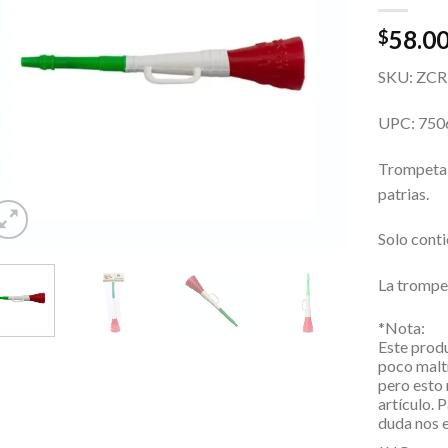
58.0
$
SKU: ZC
UPC: 75
Trompeta d
patrias.
Solo conti
La trompe
*Nota:
Este prod
poco malt
pero esto 
artículo. 
duda nos 