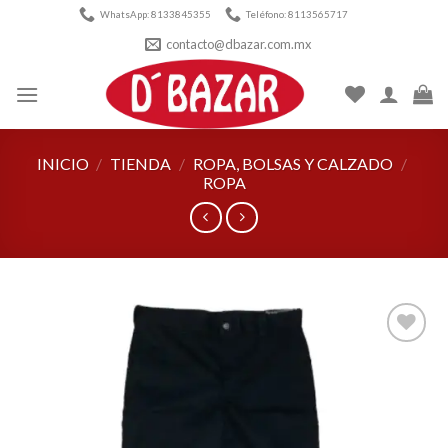
Skip
WhatsApp: 8133845355
Teléfono: 8113565717
to
contacto@dbazar.com.mx
content
INICIO
/
TIENDA
/
ROPA, BOLSAS Y CALZADO
/
ROPA
Añadir
a la
lista de
deseos