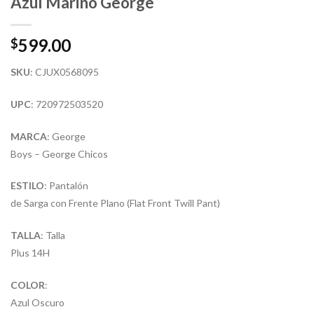
Azul Marino George
599.00
$
SKU
: CJUX0568095
UPC
: 720972503520
MARCA
: George
Boys – George Chicos
ESTILO
: Pantalón
de Sarga con Frente Plano (Flat Front Twill Pant)
TALLA
: Talla
Plus 14H
COLOR
:
Azul Oscuro