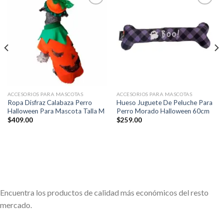
Añadir
Añadir
a la
a la
lista de
lista de
deseos
deseos
ACCESORIOS PARA MASCOTAS
ACCESORIOS PARA MASCOTAS
Ropa Disfraz Calabaza Perro
Hueso Juguete De Peluche Para
Halloween Para Mascota Talla M
Perro Morado Halloween 60cm
$
409.00
$
259.00
Encuentra los productos de calidad más económicos del resto
mercado.