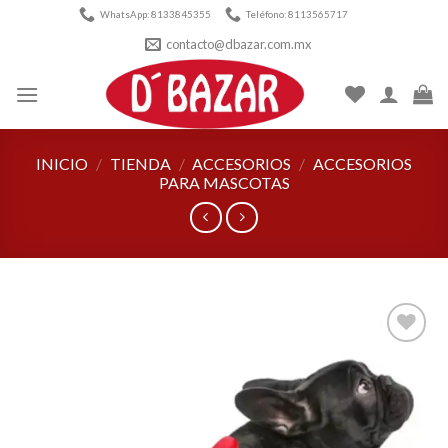
Skip
WhatsApp: 8133845355
Teléfono: 8113565717
to
contacto@dbazar.com.mx
content
INICIO
/
TIENDA
/
ACCESORIOS
/
ACCESORIOS
PARA MASCOTAS
Añadir
a la
lista de
deseos