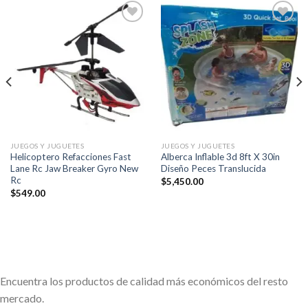
Añadir
Añadir
a la
a la
lista de
lista de
deseos
deseos
JUEGOS Y JUGUETES
JUEGOS Y JUGUETES
Helicoptero Refacciones Fast
Alberca Inflable 3d 8ft X 30in
Lane Rc Jaw Breaker Gyro New
Diseño Peces Translucida
Rc
$
5,450.00
$
549.00
Encuentra los productos de calidad más económicos del resto
mercado.