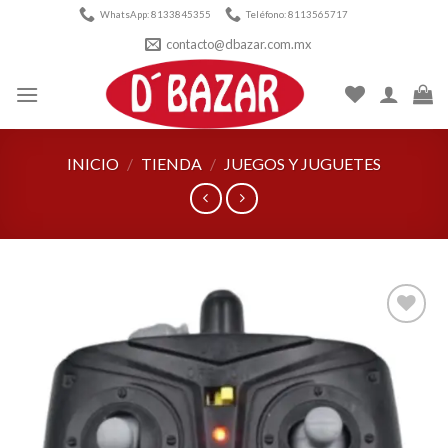
Skip
WhatsApp: 8133845355
Teléfono: 8113565717
to
contacto@dbazar.com.mx
content
INICIO
/
TIENDA
/
JUEGOS Y JUGUETES
Añadir
a la
lista de
deseos