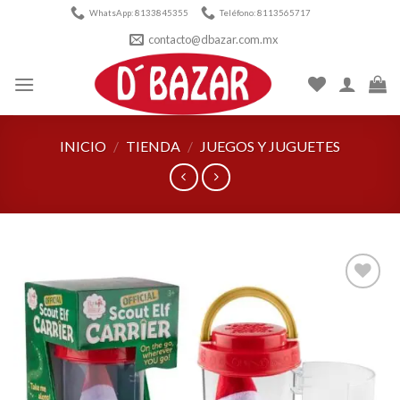
Skip
WhatsApp: 8133845355
Teléfono: 8113565717
to
contacto@dbazar.com.mx
content
INICIO
/
TIENDA
/
JUEGOS Y JUGUETES
Añadir
a la
lista de
deseos